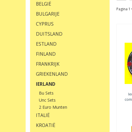
BELGIË
Pagina 1 
BULGARIJE
CYPRUS
DUITSLAND
ESTLAND
FINLAND
FRANKRIJK
GRIEKENLAND
IERLAND
Bu Sets
Ie
com
Unc Sets
2 Euro Munten
ITALIË
KROATIË