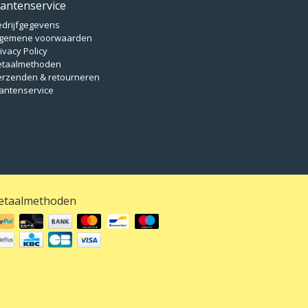
lantenservice
edrijfgegevens
lgemene voorwaarden
ivacy Policy
etaalmethoden
erzenden & retourneren
antenservice
etaalmethoden