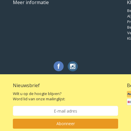
Meer informatie
K
B
A
Pr
B
V
Kl
Nieuwsbrief
B
Wilt u op de hoogte blijven?
Word lid van onze mailinglijst:
Abonneer