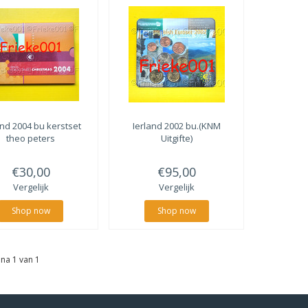
and 2004 bu kerstset
Ierland 2002 bu.(KNM
theo peters
Uitgifte)
€30,00
€95,00
Vergelijk
Vergelijk
Shop now
Shop now
na 1 van 1