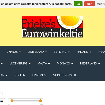
kies op om onze website te verbeteren. Is dat akkoord?
Ja
Nee
Meer 
CYPRUS
DUITSLAND
ESTLAND
FINLAND
FRA
N
LUXEMBURG
MALTA
MONACO
NEDERLAND
AAN
ROLLEN
ERASMUS
SUPERPROMOTIE
nd
€
0
€
95