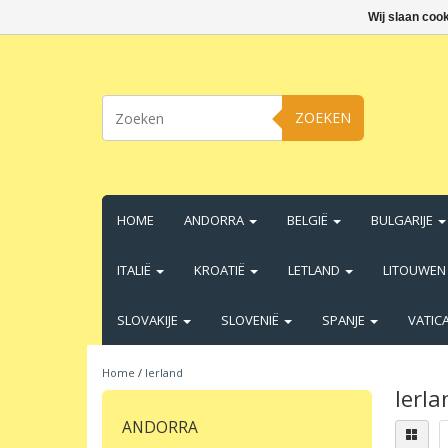
Wij slaan coo
ZOEKEN
HOME
ANDORRA
BELGIË
BULGARIJE
ITALIË
KROATIË
LETLAND
LITOUWE
SLOVAKIJE
SLOVENIË
SPANJE
VATIC
Home
/
Ierland
Ierla
ANDORRA