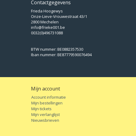
Contactgegevens
Frieda Hoogewys
Onze-Lieve-Vrouwestraat 43/1
2800 Mechelen
info@frieke001.be
0032(0)496731088
BTW nummer: BE0882357530
Iban nummer: BE87779590076494
Mijn account
Account informatie
Mijn bestellingen
Mijn tickets
Mijn verlanglijst
Nieuwsbrieven