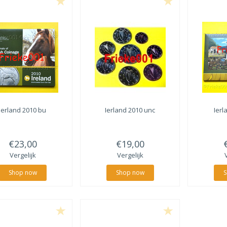
Ierland 2010 bu
Ierland 2010 unc
Ierl
€23,00
€19,00
Vergelijk
Vergelijk
Shop now
Shop now
S