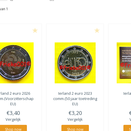
van 1
rland 2 euro 2026
Ierland 2 euro 2023
Ierl
m.(Voorzitterschap
comm.(50 jaar toetreding
EU)
EU)
€3,40
€3,20
Vergelijk
Vergelijk
Shop now
Shop now
S