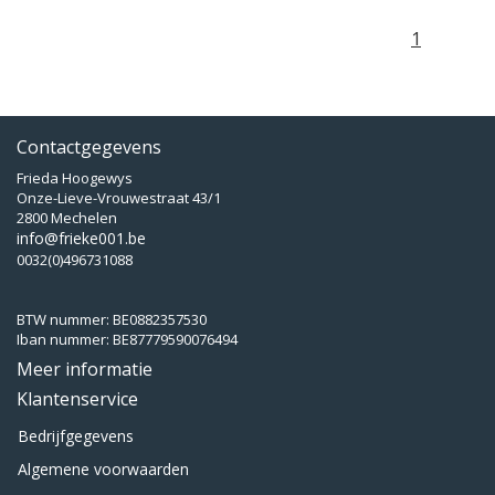
1
Contactgegevens
Frieda Hoogewys
Onze-Lieve-Vrouwestraat 43/1
2800 Mechelen
info@frieke001.be
0032(0)496731088
BTW nummer: BE0882357530
Iban nummer: BE87779590076494
Meer informatie
Klantenservice
Bedrijfgegevens
Algemene voorwaarden