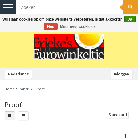
Toggle
navigation
Wij slaan cookies op om onze website te verbeteren. Is dat akkoord?
Ja
Nee
Meer over cookies »
Nederlands
Inloggen
Home
/
Frankrijk
/
Proof
Proof
Standaard
1