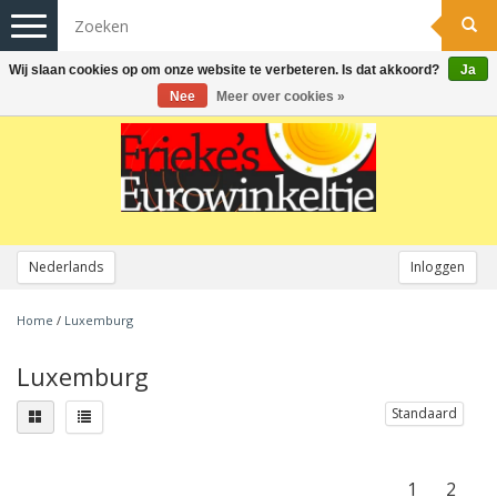
Toggle
navigation
Wij slaan cookies op om onze website te verbeteren. Is dat akkoord?
Ja
Nee
Meer over cookies »
Nederlands
Inloggen
Home
/
Luxemburg
Luxemburg
Standaard
1
2