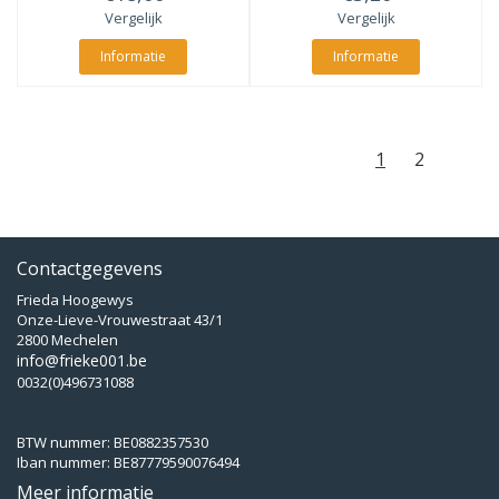
Vergelijk
Vergelijk
Informatie
Informatie
1
2
Contactgegevens
Frieda Hoogewys
Onze-Lieve-Vrouwestraat 43/1
2800 Mechelen
info@frieke001.be
0032(0)496731088
BTW nummer: BE0882357530
Iban nummer: BE87779590076494
Meer informatie