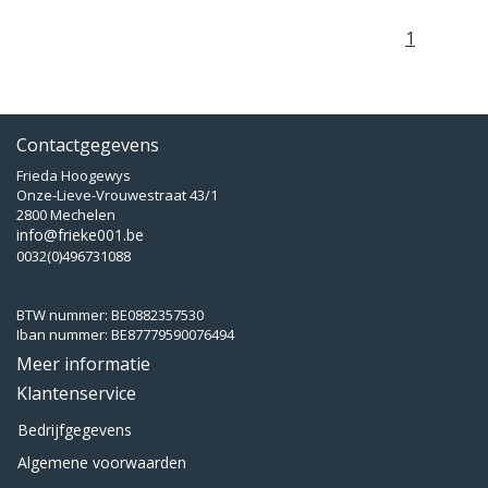
1
Contactgegevens
Frieda Hoogewys
Onze-Lieve-Vrouwestraat 43/1
2800 Mechelen
info@frieke001.be
0032(0)496731088
BTW nummer: BE0882357530
Iban nummer: BE87779590076494
Meer informatie
Klantenservice
Bedrijfgegevens
Algemene voorwaarden