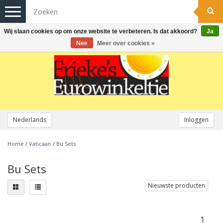
Toggle
navigation
Wij slaan cookies op om onze website te verbeteren. Is dat akkoord?
Ja
Nee
Meer over cookies »
Nederlands
Inloggen
Home
/
Vaticaan
/
Bu Sets
Bu Sets
Nieuwste producten
1