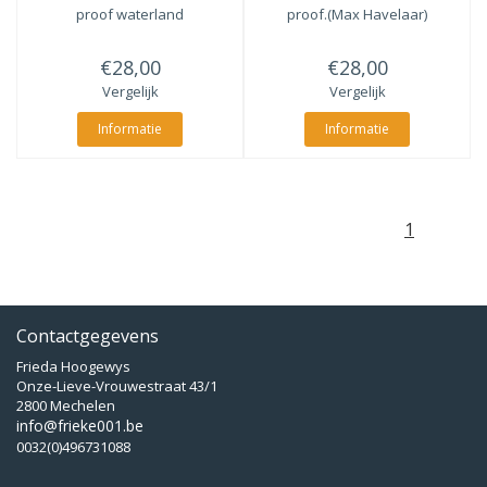
proof waterland
proof.(Max Havelaar)
€28,00
€28,00
Vergelijk
Vergelijk
Informatie
Informatie
1
Contactgegevens
Frieda Hoogewys
Onze-Lieve-Vrouwestraat 43/1
2800 Mechelen
info@frieke001.be
0032(0)496731088