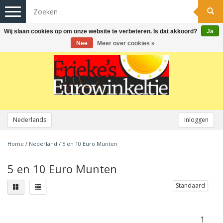
Toggle
navigation
Wij slaan cookies op om onze website te verbeteren. Is dat akkoord?
Ja
Nee
Meer over cookies »
Nederlands
Inloggen
Home
/
Nederland
/
5 en 10 Euro Munten
5 en 10 Euro Munten
Standaard
1