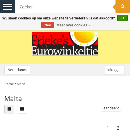
Toggle
navigation
Wij slaan cookies op om onze website te verbeteren. Is dat akkoord?
Ja
Nee
Meer over cookies »
Nederlands
Inloggen
Home
/
Malta
Malta
Standaard
1
2