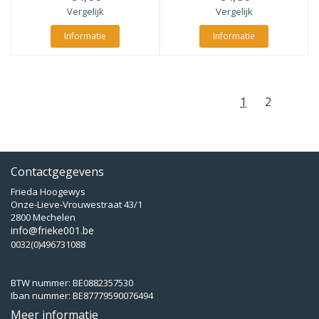
Vergelijk
Vergelijk
Informatie
Informatie
1
2
Contactgegevens
Frieda Hoogewys
Onze-Lieve-Vrouwestraat 43/1
2800 Mechelen
info@frieke001.be
0032(0)496731088
BTW nummer: BE0882357530
Iban nummer: BE87779590076494
Meer informatie