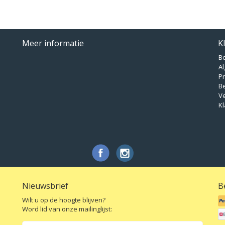
Meer informatie
K
B
A
Pr
B
V
Kl
Nieuwsbrief
B
Wilt u op de hoogte blijven?
Word lid van onze mailinglijst: