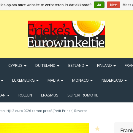
kies op om onze website te verbeteren. Is dat akkoord?
Ja
Nee
Meer 
CYPRUS
DUITSLAND
ESTLAND
FINLAND
FRA
N
LUXEMBURG
MALTA
MONACO
NEDERLAND
AAN
ROLLEN
ERASMUS
SUPERPROMOTIE
rankrijk 2 euro 2026 comm proof.(Petit Prince) Reverse
Frank