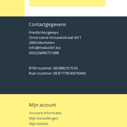
Contactgegevens
Frieda Hoogewys
Onze-Lieve-Vrouwestraat 43/1
2800 Mechelen
info@frieke001.be
0032(0)496731088
BTW nummer: BE0882357530
Iban nummer: BE87779590076494
Mijn account
Account informatie
Mijn bestellingen
Mijn tickets