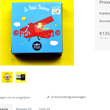
Princ
Frankri
Beschik
€135
Incl. btw
Je beoordeling toevoegen
gen om te vergelijken
matie
Reviews (0)
Tags (0)