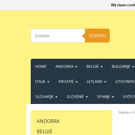
Wij slaan coo
ZOEKEN
HOME
ANDORRA
BELGIË
BULGARIJE
ITALIË
KROATIË
LETLAND
LITOUWE
SLOVAKIJE
SLOVENIË
SPANJE
VATIC
Home
»
F
ANDORRA
BELGIË