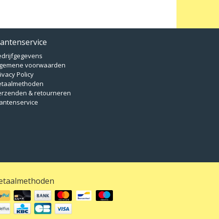
lantenservice
edrijfgegevens
lgemene voorwaarden
ivacy Policy
etaalmethoden
erzenden & retourneren
antenservice
etaalmethoden