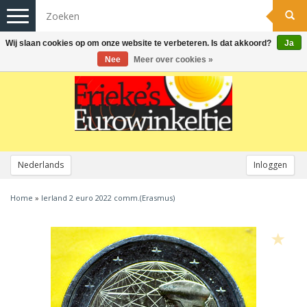
Toggle
navigation
Wij slaan cookies op om onze website te verbeteren. Is dat akkoord?
Ja
Nee
Meer over cookies »
Nederlands
Inloggen
Home
»
Ierland 2 euro 2022 comm.(Erasmus)