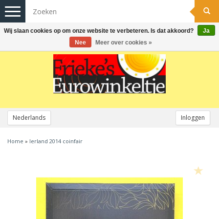
Toggle
navigation
Wij slaan cookies op om onze website te verbeteren. Is dat akkoord?
Ja
Nee
Meer over cookies »
Nederlands
Inloggen
Home
»
Ierland 2014 coinfair