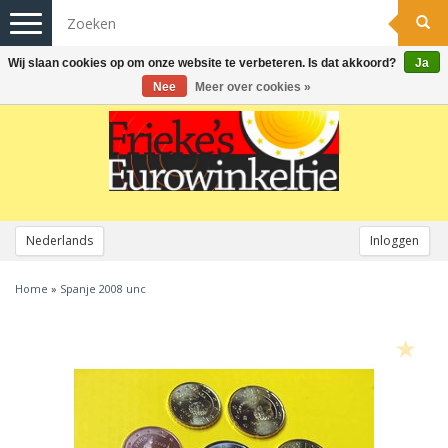
Toggle
navigation
Wij slaan cookies op om onze website te verbeteren. Is dat akkoord?
Ja
Nee
Meer over cookies »
Nederlands
Inloggen
Home
»
Spanje 2008 unc