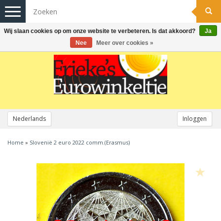
Toggle
navigation
Wij slaan cookies op om onze website te verbeteren. Is dat akkoord?
Ja
Nee
Meer over cookies »
Nederlands
Inloggen
Home
»
Slovenië 2 euro 2022 comm.(Erasmus)