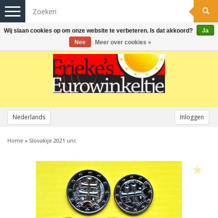
Toggle
navigation
Wij slaan cookies op om onze website te verbeteren. Is dat akkoord?
Ja
Nee
Meer over cookies »
Nederlands
Inloggen
Home
»
Slovakije 2021 unc