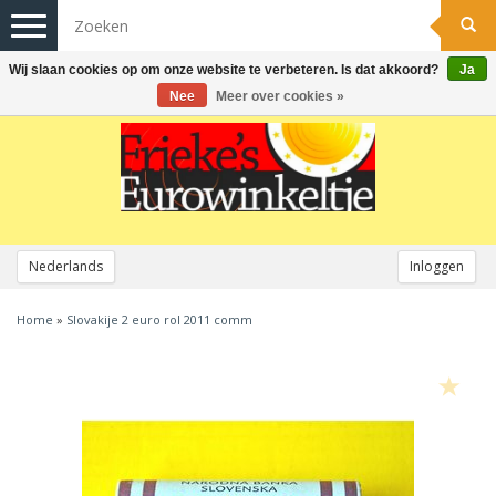
Toggle
navigation
Wij slaan cookies op om onze website te verbeteren. Is dat akkoord?
Ja
Nee
Meer over cookies »
Nederlands
Inloggen
Home
»
Slovakije 2 euro rol 2011 comm