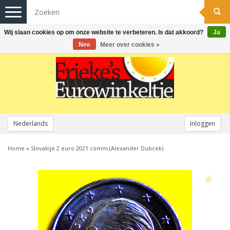
Toggle
navigation
Wij slaan cookies op om onze website te verbeteren. Is dat akkoord?
Ja
Nee
Meer over cookies »
Nederlands
Inloggen
Home
»
Slovakije 2 euro 2021 comm.(Alexander Dubcek)