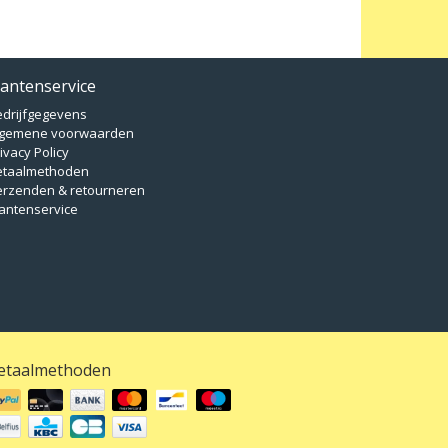
lantenservice
edrijfgegevens
lgemene voorwaarden
ivacy Policy
etaalmethoden
erzenden & retourneren
antenservice
etaalmethoden