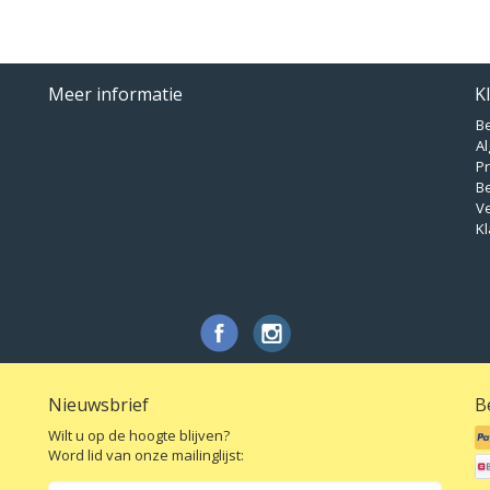
Meer informatie
K
B
A
Pr
B
V
Kl
Nieuwsbrief
B
Wilt u op de hoogte blijven?
Word lid van onze mailinglijst: