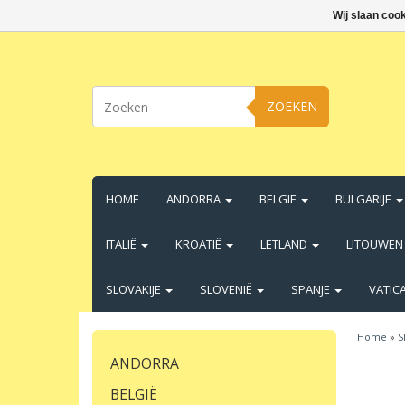
Wij slaan coo
ZOEKEN
HOME
ANDORRA
BELGIË
BULGARIJE
ITALIË
KROATIË
LETLAND
LITOUWE
SLOVAKIJE
SLOVENIË
SPANJE
VATIC
Home
»
S
ANDORRA
BELGIË