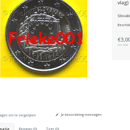
vlag)
Slovak
Beschik
€3,0
Incl. btw
Je beoordeling toevoegen
gen om te vergelijken
matie
Reviews (0)
Tags (0)