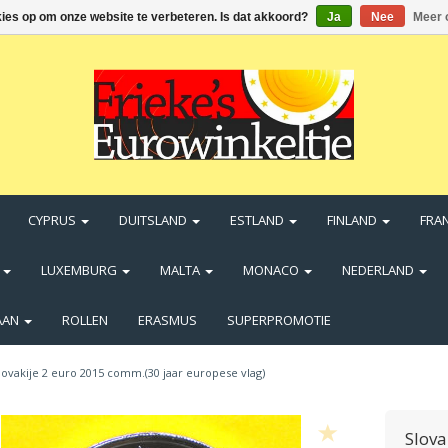
kies op om onze website te verbeteren. Is dat akkoord?
Ja
Nee
Meer 
CYPRUS
DUITSLAND
ESTLAND
FINLAND
FRA
N
LUXEMBURG
MALTA
MONACO
NEDERLAND
AAN
ROLLEN
ERASMUS
SUPERPROMOTIE
lovakije 2 euro 2015 comm.(30 jaar europese vlag)
Slova