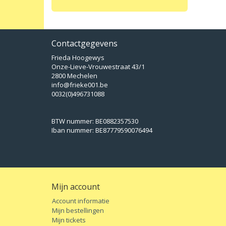
Contactgegevens
Frieda Hoogewys
Onze-Lieve-Vrouwestraat 43/1
2800 Mechelen
info@frieke001.be
0032(0)496731088
BTW nummer: BE0882357530
Iban nummer: BE87779590076494
Mijn account
Account informatie
Mijn bestellingen
Mijn tickets