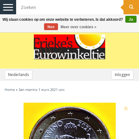
Toggle
navigation
Wij slaan cookies op om onze website te verbeteren. Is dat akkoord?
Ja
Nee
Meer over cookies »
Nederlands
Inloggen
Home
»
San marino 1 euro 2021 unc