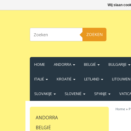
Wij slaan coo
ZOEKEN
HOME
ANDORRA
BELGIË
BULGARIJE
ITALIË
KROATIË
LETLAND
LITOUWE
SLOVAKIJE
SLOVENIË
SPANJE
VATIC
Home
»
P
ANDORRA
BELGIË