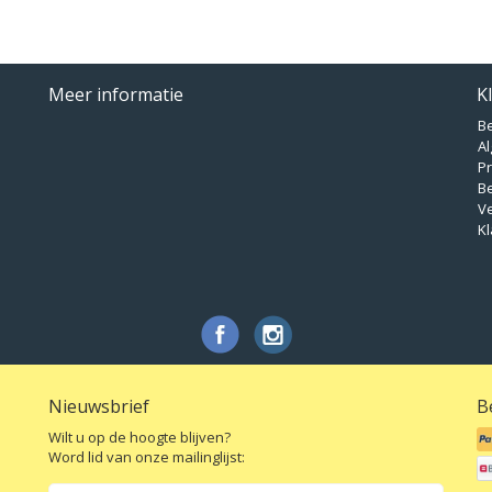
Meer informatie
K
B
A
Pr
B
V
Kl
Nieuwsbrief
B
Wilt u op de hoogte blijven?
Word lid van onze mailinglijst: