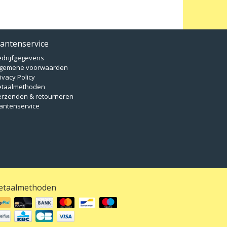
lantenservice
edrijfgegevens
lgemene voorwaarden
ivacy Policy
etaalmethoden
erzenden & retourneren
antenservice
etaalmethoden