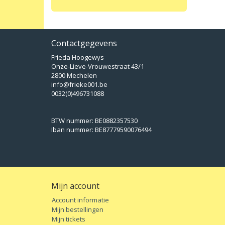
Contactgegevens
Frieda Hoogewys
Onze-Lieve-Vrouwestraat 43/1
2800 Mechelen
info@frieke001.be
0032(0)496731088
BTW nummer: BE0882357530
Iban nummer: BE87779590076494
Mijn account
Account informatie
Mijn bestellingen
Mijn tickets