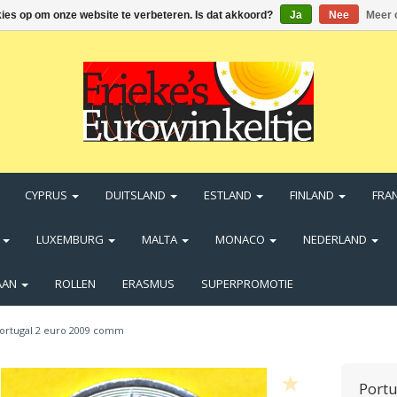
kies op om onze website te verbeteren. Is dat akkoord?
Ja
Nee
Meer 
CYPRUS
DUITSLAND
ESTLAND
FINLAND
FRA
N
LUXEMBURG
MALTA
MONACO
NEDERLAND
AAN
ROLLEN
ERASMUS
SUPERPROMOTIE
ortugal 2 euro 2009 comm
Port