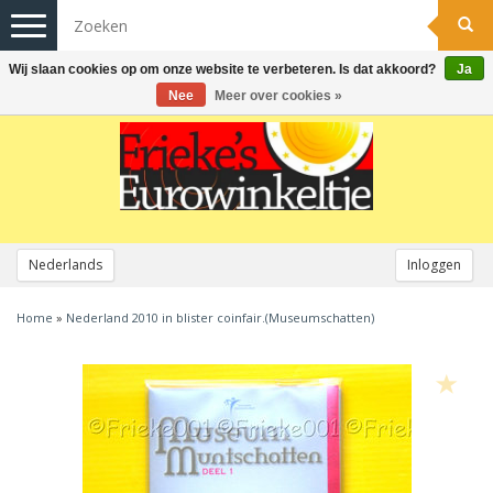
Toggle
navigation
Wij slaan cookies op om onze website te verbeteren. Is dat akkoord?
Ja
Nee
Meer over cookies »
Nederlands
Inloggen
Home
»
Nederland 2010 in blister coinfair.(Museumschatten)