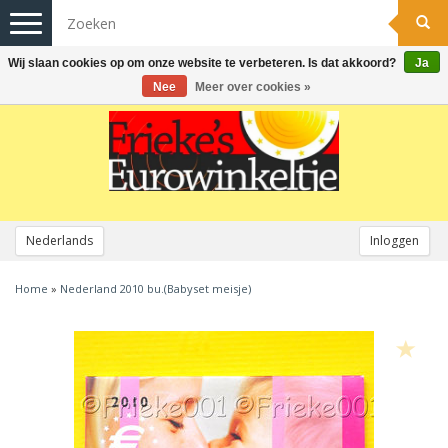
Toggle
navigation
Wij slaan cookies op om onze website te verbeteren. Is dat akkoord?
Ja
Nee
Meer over cookies »
Nederlands
Inloggen
Home
»
Nederland 2010 bu.(Babyset meisje)