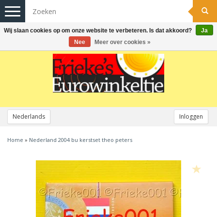
Toggle
navigation
Wij slaan cookies op om onze website te verbeteren. Is dat akkoord?
Ja
Nee
Meer over cookies »
Nederlands
Inloggen
Home
»
Nederland 2004 bu kerstset theo peters