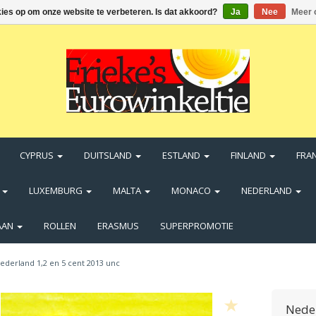
kies op om onze website te verbeteren. Is dat akkoord?
Ja
Nee
Meer 
CYPRUS
DUITSLAND
ESTLAND
FINLAND
FRA
N
LUXEMBURG
MALTA
MONACO
NEDERLAND
AAN
ROLLEN
ERASMUS
SUPERPROMOTIE
ederland 1,2 en 5 cent 2013 unc
Neder