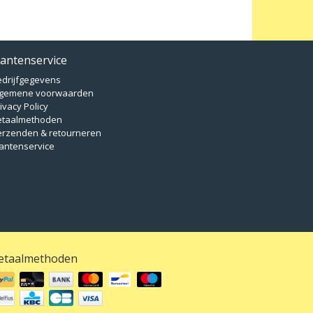
lantenservice
edrijfgegevens
lgemene voorwaarden
ivacy Policy
etaalmethoden
erzenden & retourneren
antenservice
etaalmethoden