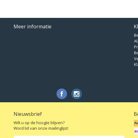
Meer informatie
K
B
A
Pr
B
V
Kl
Nieuwsbrief
B
Wilt u op de hoogte blijven?
Word lid van onze mailinglijst: