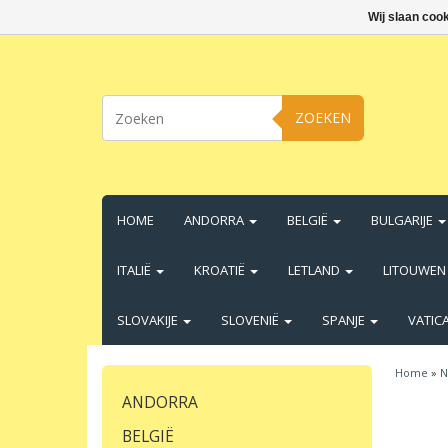
Wij slaan coo
ZOEKEN
HOME
ANDORRA
BELGIË
BULGARIJE
ITALIË
KROATIË
LETLAND
LITOUWE
SLOVAKIJE
SLOVENIË
SPANJE
VATIC
Home
»
N
ANDORRA
BELGIË