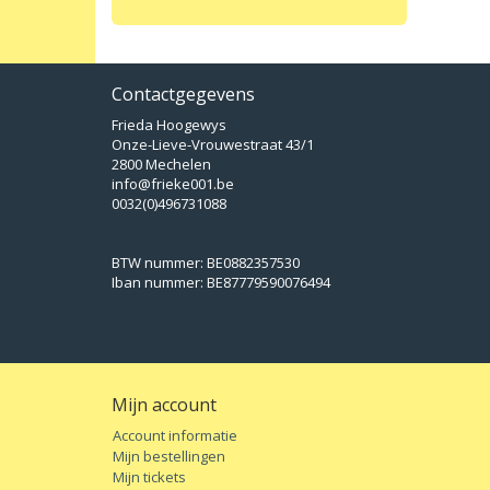
Contactgegevens
Frieda Hoogewys
Onze-Lieve-Vrouwestraat 43/1
2800 Mechelen
info@frieke001.be
0032(0)496731088
BTW nummer: BE0882357530
Iban nummer: BE87779590076494
Mijn account
Account informatie
Mijn bestellingen
Mijn tickets