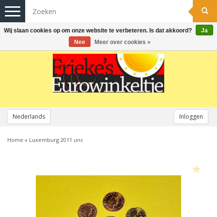
Toggle
navigation
Wij slaan cookies op om onze website te verbeteren. Is dat akkoord?
Ja
Nee
Meer over cookies »
Nederlands
Inloggen
Home
»
Luxemburg 2011 unc