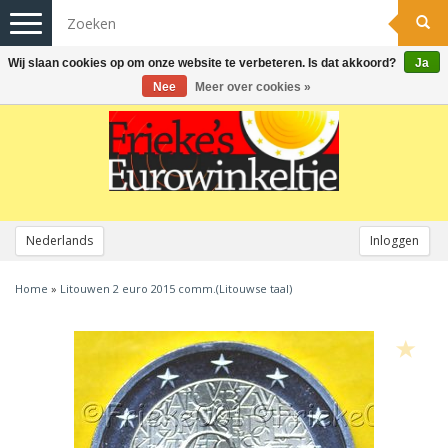
Toggle
navigation
Wij slaan cookies op om onze website te verbeteren. Is dat akkoord?
Ja
Nee
Meer over cookies »
Nederlands
Inloggen
Home
»
Litouwen 2 euro 2015 comm.(Litouwse taal)