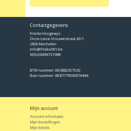
Contactgegevens
Frieda Hoogewys
Onze-Lieve-Vrouwestraat 43/1
2800 Mechelen
info@frieke001.be
0032(0)496731088
BTW nummer: BE0882357530
Iban nummer: BE87779590076494
Mijn account
Account informatie
Mijn bestellingen
Mijn tickets