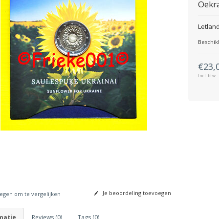
Oekra
Letland
Beschik
€23,
Incl. btw
Je beoordeling toevoegen
gen om te vergelijken
matie
Reviews (0)
Tags (0)