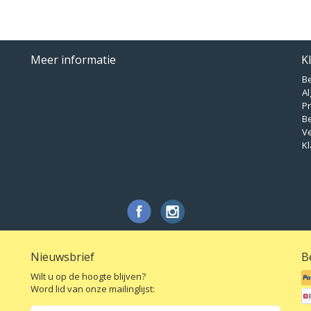
Meer informatie
K
B
A
Pr
B
V
Kl
Nieuwsbrief
B
Wilt u op de hoogte blijven?
Word lid van onze mailinglijst: