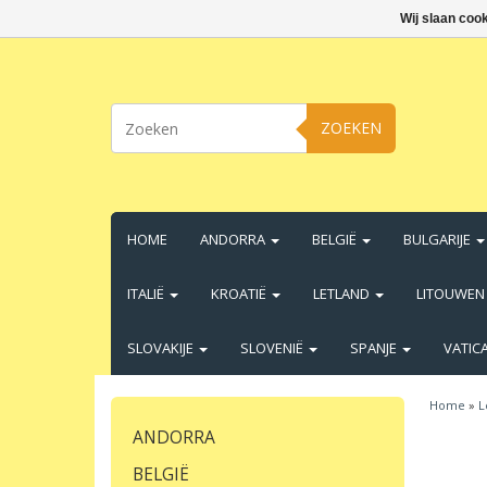
Wij slaan coo
ZOEKEN
HOME
ANDORRA
BELGIË
BULGARIJE
ITALIË
KROATIË
LETLAND
LITOUWE
SLOVAKIJE
SLOVENIË
SPANJE
VATIC
Home
»
L
ANDORRA
BELGIË