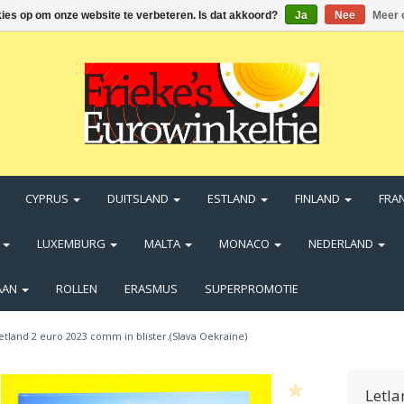
kies op om onze website te verbeteren. Is dat akkoord?
Ja
Nee
Meer 
CYPRUS
DUITSLAND
ESTLAND
FINLAND
FRA
N
LUXEMBURG
MALTA
MONACO
NEDERLAND
AAN
ROLLEN
ERASMUS
SUPERPROMOTIE
etland 2 euro 2023 comm in blister.(Slava Oekraïne)
Letla