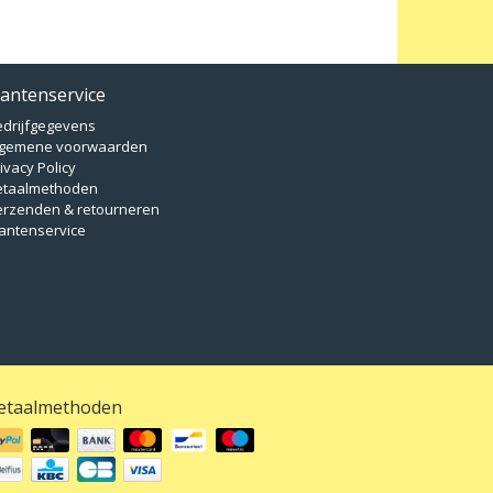
lantenservice
edrijfgegevens
lgemene voorwaarden
ivacy Policy
etaalmethoden
erzenden & retourneren
antenservice
etaalmethoden