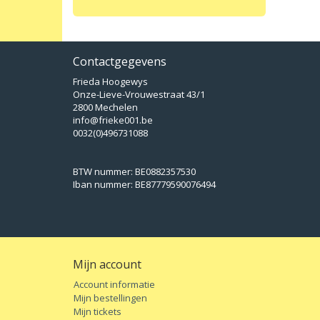
Contactgegevens
Frieda Hoogewys
Onze-Lieve-Vrouwestraat 43/1
2800 Mechelen
info@frieke001.be
0032(0)496731088
BTW nummer: BE0882357530
Iban nummer: BE87779590076494
Mijn account
Account informatie
Mijn bestellingen
Mijn tickets