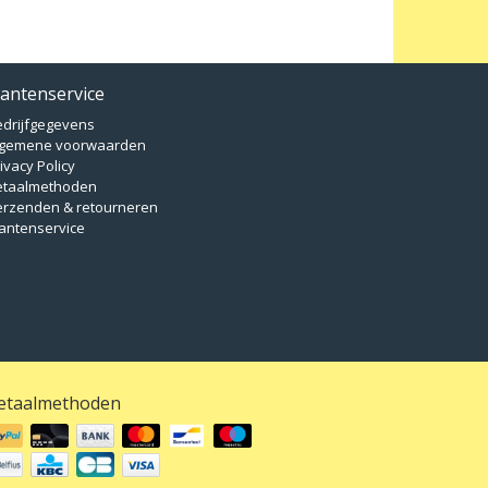
lantenservice
edrijfgegevens
lgemene voorwaarden
ivacy Policy
etaalmethoden
erzenden & retourneren
antenservice
etaalmethoden