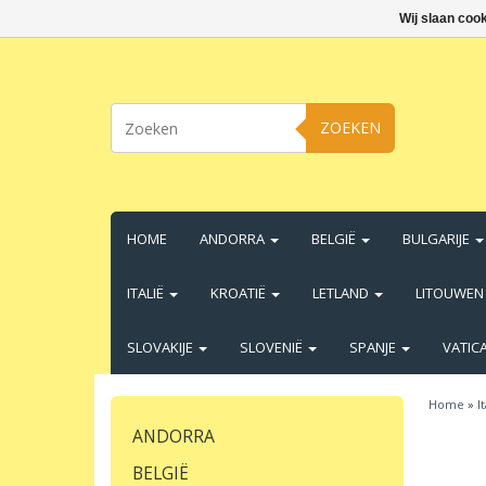
Wij slaan coo
ZOEKEN
HOME
ANDORRA
BELGIË
BULGARIJE
ITALIË
KROATIË
LETLAND
LITOUWE
SLOVAKIJE
SLOVENIË
SPANJE
VATIC
Home
»
I
ANDORRA
BELGIË