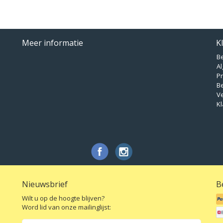
Meer informatie
K
B
A
Pr
B
V
Kl
Nieuwsbrief
B
Wilt u op de hoogte blijven?
Word lid van onze mailinglijst: