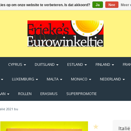
kies op om onze website te verbeteren. Is dat akkoord?
Ja
Nee
Meer 
CYPRUS
DUITSLAND
ESTLAND
FINLAND
FRA
N
LUXEMBURG
MALTA
MONACO
NEDERLAND
AAN
ROLLEN
ERASMUS
SUPERPROMOTIE
talië 2021 bu
Itali