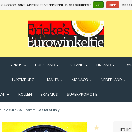
kies op om onze website te verbeteren. Is dat akkoord?
Ja
Nee
Meer 
CYPRUS
DUITSLAND
ESTLAND
FINLAND
FRA
N
LUXEMBURG
MALTA
MONACO
NEDERLAND
AAN
ROLLEN
ERASMUS
SUPERPROMOTIE
talië 2 euro 2021 comm.(Capital of Italy)
Itali