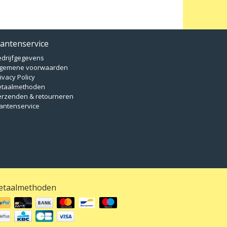
lantenservice
edrijfgegevens
lgemene voorwaarden
ivacy Policy
etaalmethoden
erzenden & retourneren
antenservice
etaalmethoden