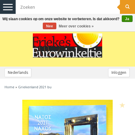
Toggle
navigation
Wij slaan cookies op om onze website te verbeteren. Is dat akkoord?
Ja
Nee
Meer over cookies »
Nederlands
Inloggen
Home
»
Griekenland 2021 bu