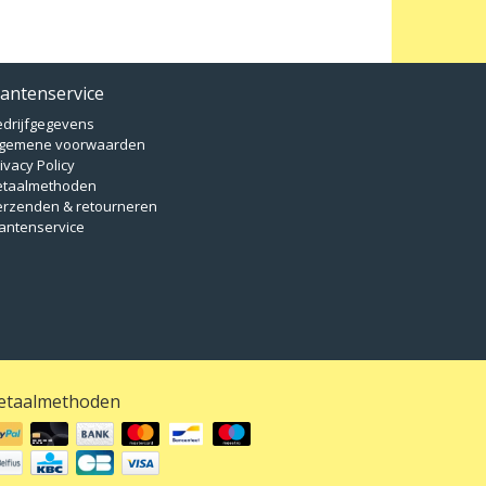
lantenservice
edrijfgegevens
lgemene voorwaarden
ivacy Policy
etaalmethoden
erzenden & retourneren
antenservice
etaalmethoden