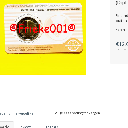
(Dipl
Finland
buitenl
Beschik
€12,
Incl. btw
Je beoordeling toevoegen
gen om te vergelijken
matie
Reviews (0)
Tags (0)