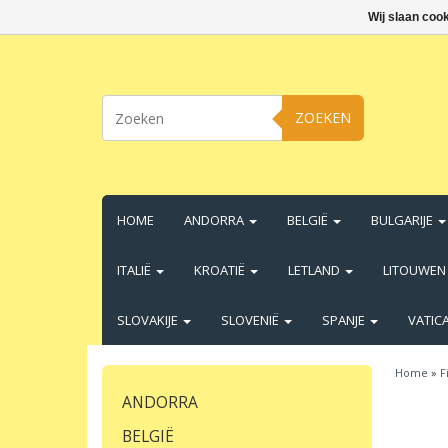
Wij slaan coo
ZOEKEN
HOME
ANDORRA
BELGIË
BULGARIJE
ITALIË
KROATIË
LETLAND
LITOUWE
SLOVAKIJE
SLOVENIË
SPANJE
VATIC
Home
»
F
ANDORRA
BELGIË