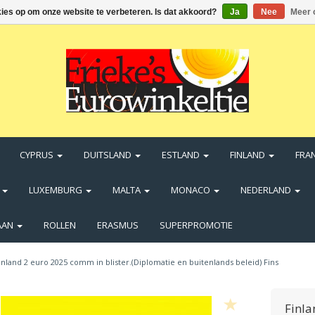
kies op om onze website te verbeteren. Is dat akkoord?
Ja
Nee
Meer 
CYPRUS
DUITSLAND
ESTLAND
FINLAND
FRA
N
LUXEMBURG
MALTA
MONACO
NEDERLAND
AAN
ROLLEN
ERASMUS
SUPERPROMOTIE
inland 2 euro 2025 comm in blister.(Diplomatie en buitenlands beleid) Fins
Finla