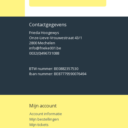
Contactgegevens
Frieda Hoogewys
Onze-Lieve-Vrouwestraat 43/1
2800 Mechelen
info@frieke001.be
0032(0)496731088
BTW nummer: BE0882357530
Iban nummer: BE87779590076494
Mijn account
Account informatie
Mijn bestellingen
Mijn tickets