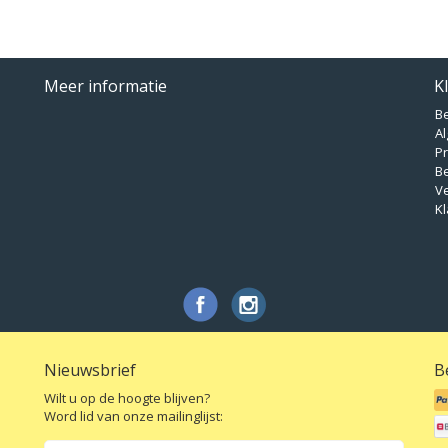
Meer informatie
K
B
A
Pr
B
V
Kl
Nieuwsbrief
B
Wilt u op de hoogte blijven?
Word lid van onze mailinglijst: