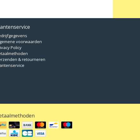
lantenservice
edrijfgegevens
lgemene voorwaarden
ivacy Policy
etaalmethoden
erzenden & retourneren
antenservice
etaalmethoden