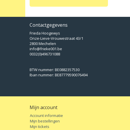
Contactgegevens
Frieda Hoogewys
Onze-Lieve-Vrouwestraat 43/1
2800 Mechelen
info@frieke001.be
0032(0)496731088
BTW nummer: BE0882357530
Iban nummer: BE87779590076494
Mijn account
Account informatie
Mijn bestellingen
Mijn tickets