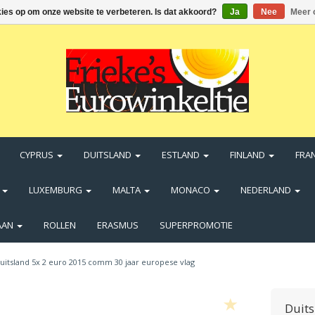
kies op om onze website te verbeteren. Is dat akkoord?
Ja
Nee
Meer 
CYPRUS
DUITSLAND
ESTLAND
FINLAND
FRA
N
LUXEMBURG
MALTA
MONACO
NEDERLAND
AAN
ROLLEN
ERASMUS
SUPERPROMOTIE
uitsland 5x 2 euro 2015 comm 30 jaar europese vlag
Duits