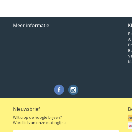
Meer informatie
K
B
A
Pr
B
V
Kl
Nieuwsbrief
B
Wilt u op de hoogte blijven?
Word lid van onze mailinglijst: