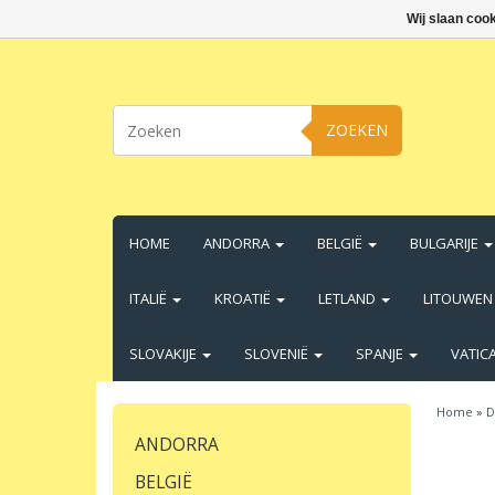
Wij slaan coo
ZOEKEN
HOME
ANDORRA
BELGIË
BULGARIJE
ITALIË
KROATIË
LETLAND
LITOUWE
SLOVAKIJE
SLOVENIË
SPANJE
VATIC
Home
»
D
ANDORRA
BELGIË