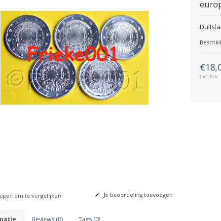
europ
Duitsl
Beschik
€18,
Incl. btw
Je beoordeling toevoegen
gen om te vergelijken
matie
Reviews (0)
Tags (0)