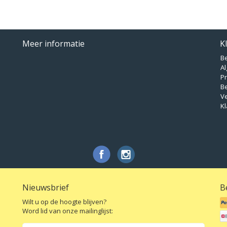
Meer informatie
K
B
A
Pr
B
V
Kl
Nieuwsbrief
B
Wilt u op de hoogte blijven?
Word lid van onze mailinglijst: