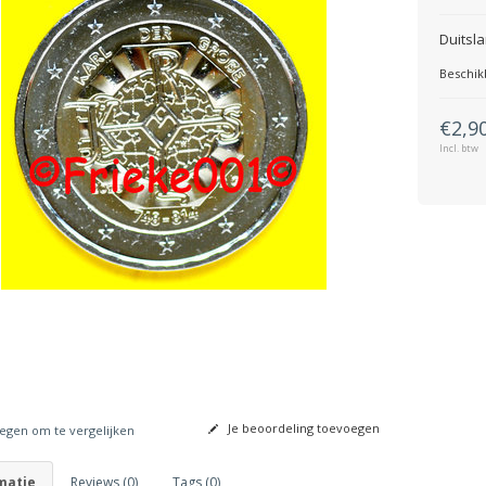
Duitsl
Beschik
€2,9
Incl. btw
Je beoordeling toevoegen
gen om te vergelijken
matie
Reviews (0)
Tags (0)