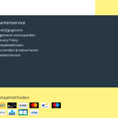
lantenservice
edrijfgegevens
lgemene voorwaarden
ivacy Policy
etaalmethoden
erzenden & retourneren
antenservice
etaalmethoden