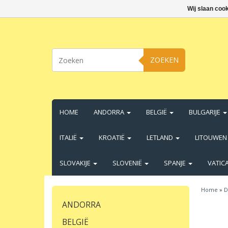
Wij slaan coo
ZOEKEN
HOME
ANDORRA
BELGIË
BULGARIJE
ITALIË
KROATIË
LETLAND
LITOUWE
SLOVAKIJE
SLOVENIË
SPANJE
VATIC
Home
»
D
ANDORRA
BELGIË