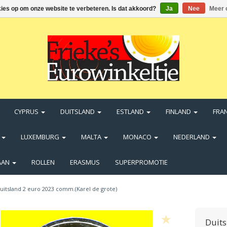
kies op om onze website te verbeteren. Is dat akkoord?
Ja
Nee
Meer 
CYPRUS
DUITSLAND
ESTLAND
FINLAND
FRA
N
LUXEMBURG
MALTA
MONACO
NEDERLAND
AAN
ROLLEN
ERASMUS
SUPERPROMOTIE
uitsland 2 euro 2023 comm.(Karel de grote)
Duits