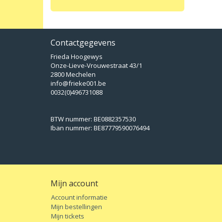
Contactgegevens
Frieda Hoogewys
Onze-Lieve-Vrouwestraat 43/1
2800 Mechelen
info@frieke001.be
0032(0)496731088
BTW nummer: BE0882357530
Iban nummer: BE87779590076494
Mijn account
Account informatie
Mijn bestellingen
Mijn tickets