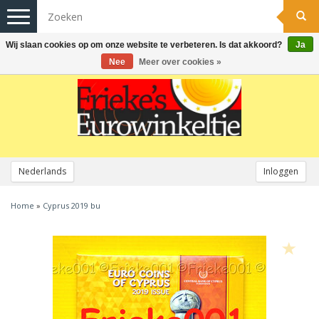
Toggle
navigation
Wij slaan cookies op om onze website te verbeteren. Is dat akkoord?
Ja
Nee
Meer over cookies »
Nederlands
Inloggen
Home
»
Cyprus 2019 bu