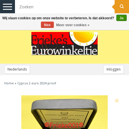
Toggle
navigation
Wij slaan cookies op om onze website te verbeteren. Is dat akkoord?
Ja
Nee
Meer over cookies »
Nederlands
Inloggen
Home
»
Cyprus 2 euro 2024 proof