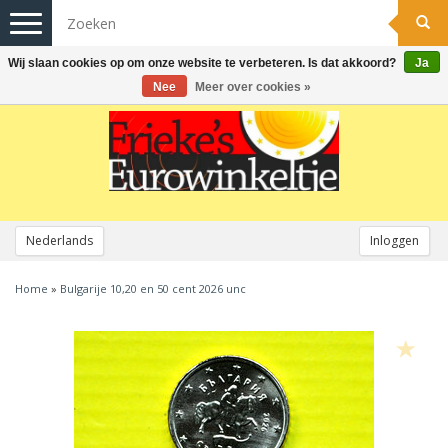
Toggle
navigation
Wij slaan cookies op om onze website te verbeteren. Is dat akkoord?
Ja
Nee
Meer over cookies »
Nederlands
Inloggen
Home
»
Bulgarije 10,20 en 50 cent 2026 unc