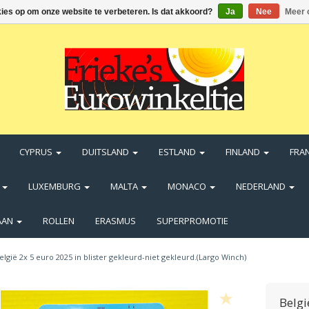
kies op om onze website te verbeteren. Is dat akkoord?
Ja
Nee
Meer 
CYPRUS
DUITSLAND
ESTLAND
FINLAND
FRA
N
LUXEMBURG
MALTA
MONACO
NEDERLAND
AAN
ROLLEN
ERASMUS
SUPERPROMOTIE
elgië 2x 5 euro 2025 in blister gekleurd-niet gekleurd.(Largo Winch)
Belgi