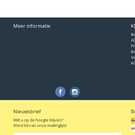
Meer informatie
K
B
A
Pr
B
V
Kl
Nieuwsbrief
B
Wilt u op de hoogte blijven?
Word lid van onze mailinglijst: