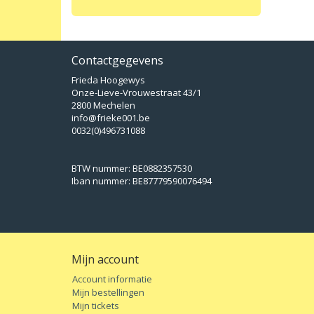
Contactgegevens
Frieda Hoogewys
Onze-Lieve-Vrouwestraat 43/1
2800 Mechelen
info@frieke001.be
0032(0)496731088
BTW nummer: BE0882357530
Iban nummer: BE87779590076494
Mijn account
Account informatie
Mijn bestellingen
Mijn tickets