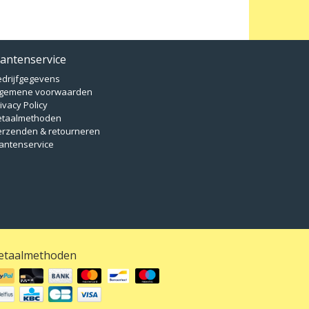
lantenservice
edrijfgegevens
lgemene voorwaarden
ivacy Policy
etaalmethoden
erzenden & retourneren
antenservice
etaalmethoden