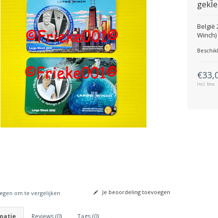
gekle
België 
Winch)
Beschik
€33,
Incl. btw
Je beoordeling toevoegen
gen om te vergelijken
matie
Reviews (0)
Tags (0)