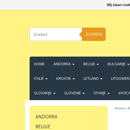
Wij slaan coo
ZOEKEN
HOME
ANDORRA
BELGIË
BULGARIJE
ITALIË
KROATIË
LETLAND
LITOUWE
SLOVAKIJE
SLOVENIË
SPANJE
VATIC
Home
»
B
ANDORRA
BELGIË