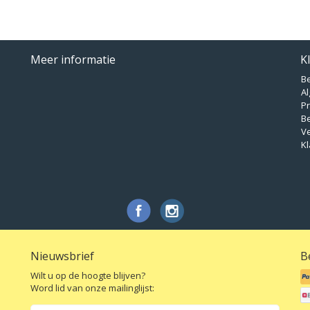
Meer informatie
K
B
A
Pr
B
V
Kl
Nieuwsbrief
B
Wilt u op de hoogte blijven?
Word lid van onze mailinglijst: