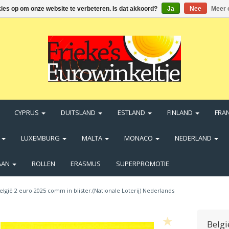
kies op om onze website te verbeteren. Is dat akkoord?
Ja
Nee
Meer 
CYPRUS
DUITSLAND
ESTLAND
FINLAND
FRA
N
LUXEMBURG
MALTA
MONACO
NEDERLAND
AAN
ROLLEN
ERASMUS
SUPERPROMOTIE
elgië 2 euro 2025 comm in blister.(Nationale Loterij) Nederlands
Belgi