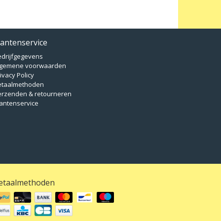
lantenservice
edrijfgegevens
lgemene voorwaarden
ivacy Policy
etaalmethoden
erzenden & retourneren
antenservice
etaalmethoden