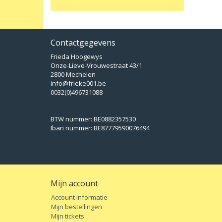
Contactgegevens
Frieda Hoogewys
Onze-Lieve-Vrouwestraat 43/1
2800 Mechelen
info@frieke001.be
0032(0)496731088
BTW nummer: BE0882357530
Iban nummer: BE87779590076494
Mijn account
Account informatie
Mijn bestellingen
Mijn tickets