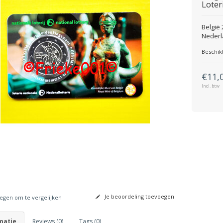
Loter
België 
Neder
Beschik
€11,
Incl. btw
Je beoordeling toevoegen
gen om te vergelijken
matie
Reviews (0)
Tags (0)