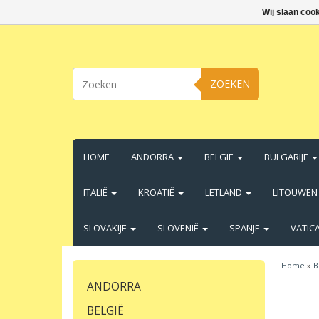
Wij slaan coo
ZOEKEN
HOME
ANDORRA
BELGIË
BULGARIJE
ITALIË
KROATIË
LETLAND
LITOUWE
SLOVAKIJE
SLOVENIË
SPANJE
VATIC
Home
»
B
ANDORRA
BELGIË