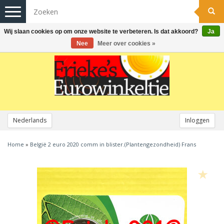
Toggle
navigation
Wij slaan cookies op om onze website te verbeteren. Is dat akkoord?
Ja
Nee
Meer over cookies »
Nederlands
Inloggen
Home
»
België 2 euro 2020 comm in blister.(Plantengezondheid) Frans