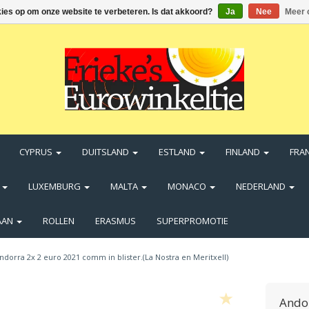
kies op om onze website te verbeteren. Is dat akkoord?
Ja
Nee
Meer 
CYPRUS
DUITSLAND
ESTLAND
FINLAND
FRA
N
LUXEMBURG
MALTA
MONACO
NEDERLAND
AAN
ROLLEN
ERASMUS
SUPERPROMOTIE
ndorra 2x 2 euro 2021 comm in blister.(La Nostra en Meritxell)
Andor