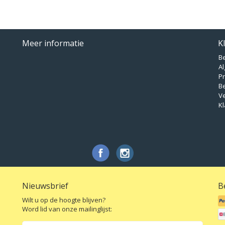
Meer informatie
K
B
A
Pr
B
V
Kl
Nieuwsbrief
B
Wilt u op de hoogte blijven?
Word lid van onze mailinglijst: