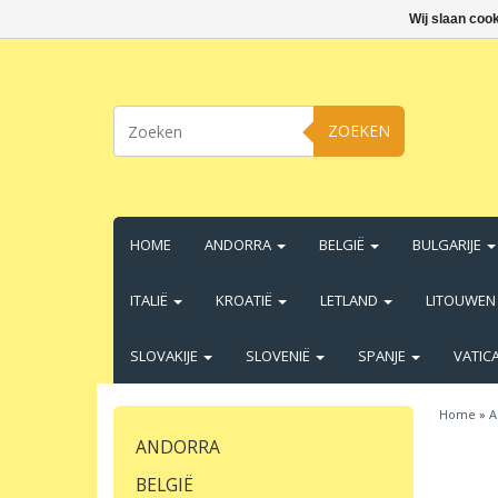
Wij slaan coo
ZOEKEN
HOME
ANDORRA
BELGIË
BULGARIJE
ITALIË
KROATIË
LETLAND
LITOUWE
SLOVAKIJE
SLOVENIË
SPANJE
VATIC
Home
»
A
ANDORRA
BELGIË