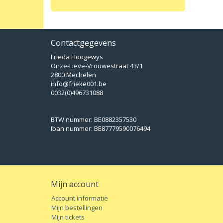
Contactgegevens
Frieda Hoogewys
Onze-Lieve-Vrouwestraat 43/1
2800 Mechelen
info@frieke001.be
0032(0)496731088
BTW nummer: BE0882357530
Iban nummer: BE87779590076494
Mijn account
Account informatie
Mijn bestellingen
Mijn tickets