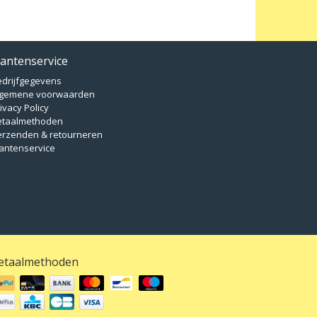
lantenservice
edrijfgegevens
lgemene voorwaarden
ivacy Policy
etaalmethoden
erzenden & retourneren
antenservice
etaalmethoden