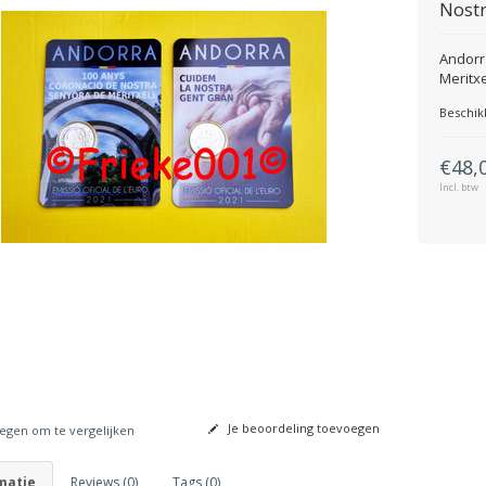
Nostr
Andorr
Meritxe
Beschik
€48,
Incl. btw
Je beoordeling toevoegen
gen om te vergelijken
matie
Reviews (0)
Tags (0)