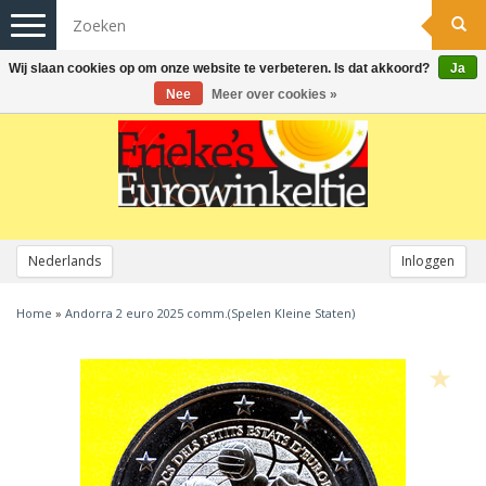
Toggle
navigation
Wij slaan cookies op om onze website te verbeteren. Is dat akkoord?
Ja
Nee
Meer over cookies »
Nederlands
Inloggen
Home
»
Andorra 2 euro 2025 comm.(Spelen Kleine Staten)