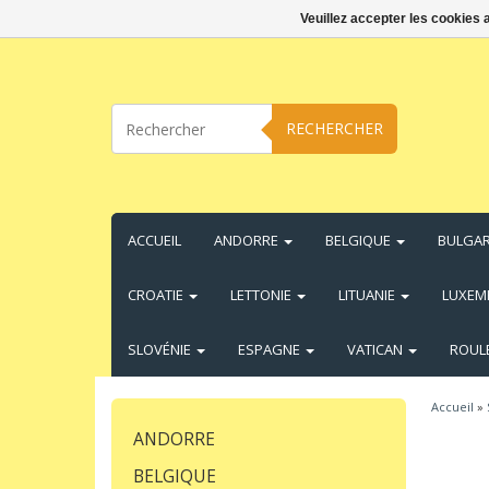
Veuillez accepter les cookies 
RECHERCHER
ACCUEIL
ANDORRE
BELGIQUE
BULGAR
CROATIE
LETTONIE
LITUANIE
LUXE
SLOVÉNIE
ESPAGNE
VATICAN
ROUL
Accueil
»
ANDORRE
BELGIQUE