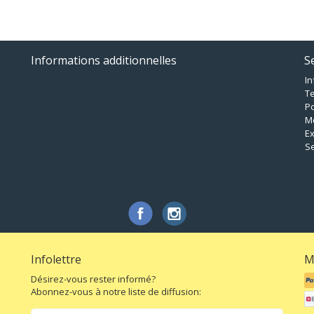
Informations additionnelles
Se
In
Te
Po
M
Ex
Se
Infolettre
M
Désirez-vous rester informé?
Abonnez-vous à notre liste de diffusion: