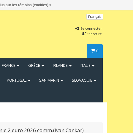
lus sur les témoins (cookies) »
Français
Se connecter
S'inscrire
0
FRANCE
GRÈCE
IRLANDE
ITALIE
PORTUGAL
SAN MARIN
SLOVAQUIE
nie 2 euro 2026 comm.(Ivan Cankar)