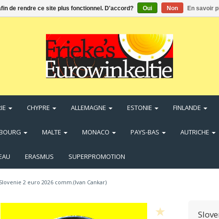
afin de rendre ce site plus fonctionnel. D'accord?
Oui
Non
En savoir p
IE
CHYPRE
ALLEMAGNE
ESTONIE
FINLANDE
MBOURG
MALTE
MONACO
PAYS-BAS
AUTRICHE
EAU
ERASMUS
SUPERPROMOTION
Slovenie 2 euro 2026 comm.(Ivan Cankar)
Slove