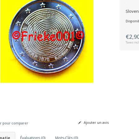
Sloven
Disponib
€2,9
Taxes inc
Ajouter un avis
r pour comparer
matie
Évaluations (0)
Mots-Clés (0)