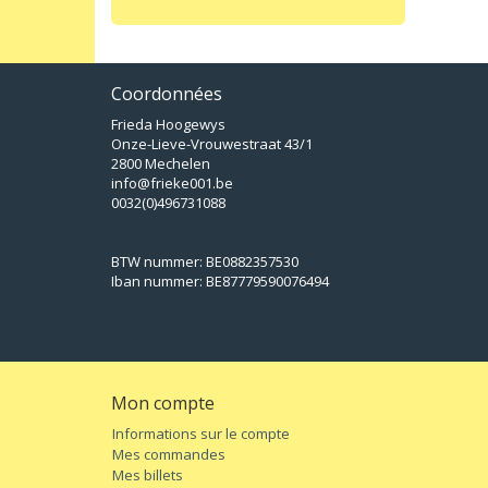
Coordonnées
Frieda Hoogewys
Onze-Lieve-Vrouwestraat 43/1
2800 Mechelen
info@frieke001.be
0032(0)496731088
BTW nummer: BE0882357530
Iban nummer: BE87779590076494
Mon compte
Informations sur le compte
Mes commandes
Mes billets